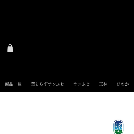
商品一覧
葉とらずサンふじ
サンふじ
王林
ほのか