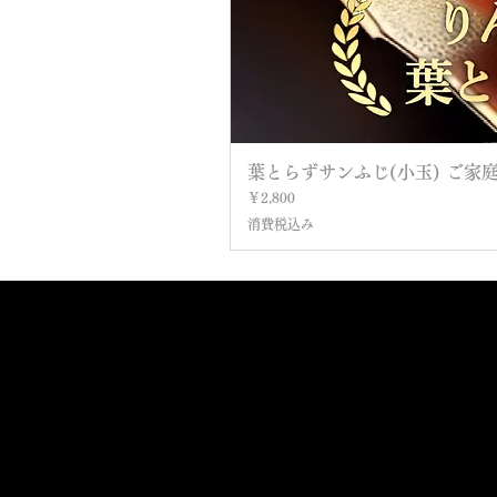
葉とらずサンふじ(小玉) ご家庭用
価格
￥2,800
消費税込み