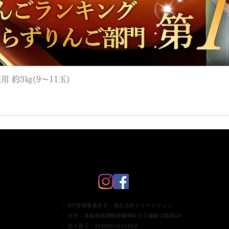
 約3㎏(9～11玉)
・ HP管理事業者名：株式会社テラスビジョン
・ 住所：青森県南津軽郡藤崎町大字藤崎字舘岡59
・ 法人番号：9420001015632