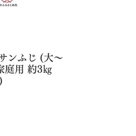
サンふじ (大～
家庭用 約3㎏
)