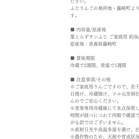
ださい。
ふじりんごの発祥地・藤崎町よ
す。
■ 内容量/原産地
葉とらずサンふじ ご家庭用 約3kg
原産地 : 青森県藤崎町
■ 賞味期限
冷蔵で2週間、常温で1週間
■ 注意事項/その他
※ご家庭用りんごですので、若
日焼け、冷蔵焼け、ツル元空洞
んのでご安心ください。
※青果専用冷蔵庫にて氷点保管
時間が経つにつれて肉眼で確認
がる訳ではございません。
※直射日光や高温多湿を避け、
※農作物のため、天候や育成状