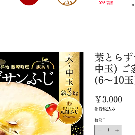
葉とらず
中玉) ご
(6〜10玉
価
￥3,000
格
消費税込み
数量
*