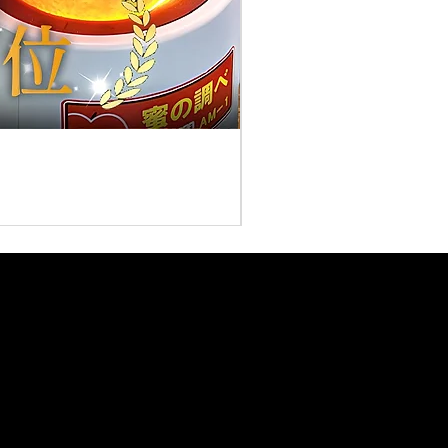
葉とらずサンふじ (大～中玉
価格
￥3,000
消費税込み