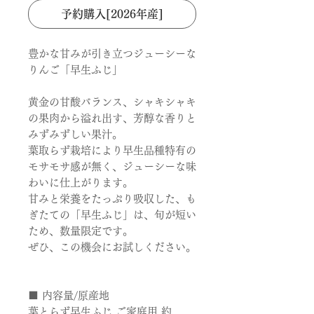
予約購入[2026年産]
豊かな甘みが引き立つジューシーな
りんご「早生ふじ」
黄金の甘酸バランス、シャキシャキ
の果肉から溢れ出す、芳醇な香りと
みずみずしい果汁。
葉取らず栽培により早生品種特有の
モサモサ感が無く、ジューシーな味
わいに仕上がります。
甘みと栄養をたっぷり吸収した、も
ぎたての「早生ふじ」は、旬が短い
ため、数量限定です。
ぜひ、この機会にお試しください。
■ 内容量/原産地
葉とらず早生ふじ ご家庭用 約