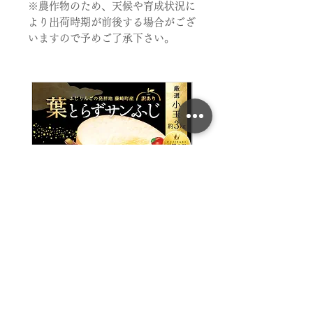
※農作物のため、天候や育成状況に
より出荷時期が前後する場合がござ
いますので予めご了承下さい。
葉とらずサンふじ(小玉) ご
葉とらずサンふじ (
家庭用 約3㎏(9～11玉)
玉) ご家庭用 約3㎏(6
玉)
価格
￥2,800
価格
消費税込み
￥3,000