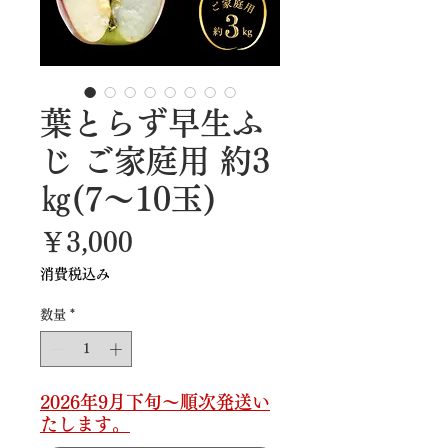
葉とらず早生ふ
じ ご家庭用 約3
㎏(7〜10玉)
価
￥3,000
格
消費税込み
数量
*
2026年9月下旬～順次発送い
たします。